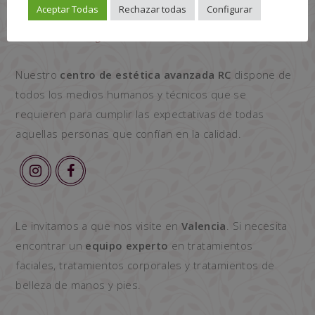
Aceptar Todas
Rechazar todas
Configurar
Nuestro
centro de estética avanzada RC
dispone de
todos los medios humanos y técnicos que se
requieren para cumplir las expectativas de todas
aquellas personas que confían en la calidad.
Le invitamos a que nos visite en
Valencia
. Si necesita
encontrar un
equipo experto
en tratamientos
faciales, tratamientos corporales y tratamientos de
belleza de manos y pies.