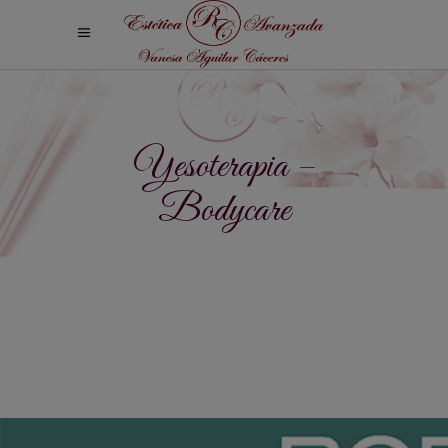
Yesoterapia –
Bodycare