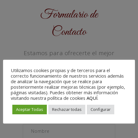
Formulario de
Contacto
Estamos para ofrecerte el mejor
servicio personalizado.
Utilizamos cookies propias y de terceros para el
ponte en contacto y dinos qué
correcto funcionamiento de nuestros servicios además
de analizar la navegación que se realice para
quieres conseguir cuidándote.
posteriormente realizar mejoras técnicas (por ejemplo,
páginas visitadas). Puedes obtener más información
Te esperamos!
visitando nuestra política de cookies
AQUÍ
.
Aceptar Todas
Rechazar todas
Configurar